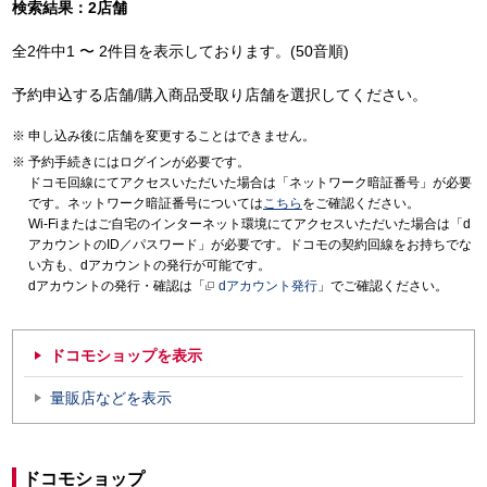
検索結果：2店舗
全2件中1 〜 2件目を表示しております。(50音順)
予約申込する店舗/購入商品受取り店舗を選択してください。
申し込み後に店舗を変更することはできません。
予約手続きにはログインが必要です。
ドコモ回線にてアクセスいただいた場合は「ネットワーク暗証番号」が必要
です。ネットワーク暗証番号については
こちら
をご確認ください。
Wi-Fiまたはご自宅のインターネット環境にてアクセスいただいた場合は「d
アカウントのID／パスワード」が必要です。ドコモの契約回線をお持ちでな
い方も、dアカウントの発行が可能です。
dアカウントの発行・確認は「
dアカウント発行
」でご確認ください。
ドコモショップを表示
量販店などを表示
ドコモショップ