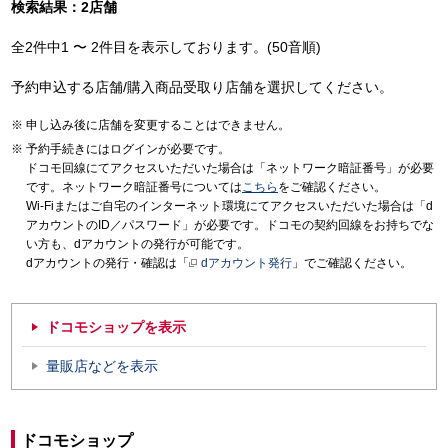
検索結果：2店舗
全2件中1 〜 2件目を表示しております。(50音順)
予約申込する店舗/購入商品受取り店舗を選択してください。
申し込み後に店舗を変更することはできません。
予約手続きにはログインが必要です。
ドコモ回線にてアクセスいただいた場合は「ネットワーク暗証番号」が必要
です。ネットワーク暗証番号については
こちら
をご確認ください。
Wi-Fiまたはご自宅のインターネット環境にてアクセスいただいた場合は「d
アカウントのID／パスワード」が必要です。ドコモの契約回線をお持ちでな
い方も、dアカウントの発行が可能です。
dアカウントの発行・確認は「
dアカウント発行
」でご確認ください。
ドコモショップを表示
量販店などを表示
ドコモショップ