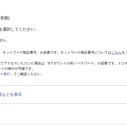
音順)
を選択してください。
せん。
「ネットワーク暗証番号」が必要です。ネットワーク暗証番号については
こちら
を
境にてアクセスいただいた場合は「dアカウントのID／パスワード」が必要です。ドコ
ントの発行が可能です。
ント発行
」でご確認ください。
店などを表示