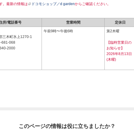
す。最新の情報は
ドコモショップ／d garden
からご確認ください。
住所/電話番号
営業時間
定休日
2
午前9時〜午後6時
第2木曜
三木町氷上1270-1
-681-068
【臨時営業日の
840-2000
お知らせ】
2026年8月13日
(木曜)
このページの情報は役に立ちましたか？