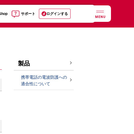
 Shop
サポート
ログインする
MENU
製品
携帯電話の電波防護への
適合性について