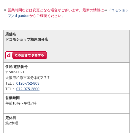
営業時間などは変更となる場合がございます。最新の情報は
ドコモショッ
プ／d garden
からご確認ください。
店舗名
ドコモショップ柏原国分店
住所/電話番号
〒582-0021
大阪府柏原市国分本町2-7-7
TEL：
0120-752-803
TEL：
072-975-2800
営業時間
午前10時〜午後7時
定休日
第2木曜