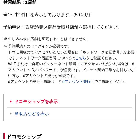
検索結果：1店舗
全1件中1件目を表示しております。(50音順)
予約申込する店舗/購入商品受取り店舗を選択してください。
申し込み後に店舗を変更することはできません。
予約手続きにはログインが必要です。
ドコモ回線にてアクセスいただいた場合は「ネットワーク暗証番号」が必要
です。ネットワーク暗証番号については
こちら
をご確認ください。
Wi-Fiまたはご自宅のインターネット環境にてアクセスいただいた場合は「d
アカウントのID／パスワード」が必要です。ドコモの契約回線をお持ちでな
い方も、dアカウントの発行が可能です。
dアカウントの発行・確認は「
dアカウント発行
」でご確認ください。
ドコモショップを表示
量販店などを表示
ドコモショップ