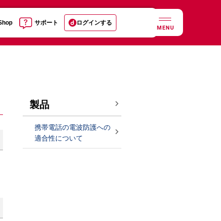
 Shop
サポート
ログインする
MENU
製品
携帯電話の電波防護への
適合性について