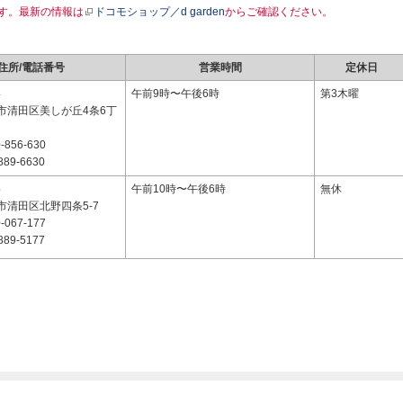
す。最新の情報は
ドコモショップ／d garden
からご確認ください。
住所/電話番号
営業時間
定休日
4
午前9時〜午後6時
第3木曜
市清田区美しが丘4条6丁
-856-630
889-6630
4
午前10時〜午後6時
無休
市清田区北野四条5-7
-067-177
889-5177