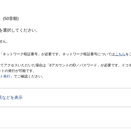
(50音順)
を選択してください。
せん。
「ネットワーク暗証番号」が必要です。ネットワーク暗証番号については
こちら
を
境にてアクセスいただいた場合は「dアカウントのID／パスワード」が必要です。ドコ
ントの発行が可能です。
ント発行
」でご確認ください。
店などを表示