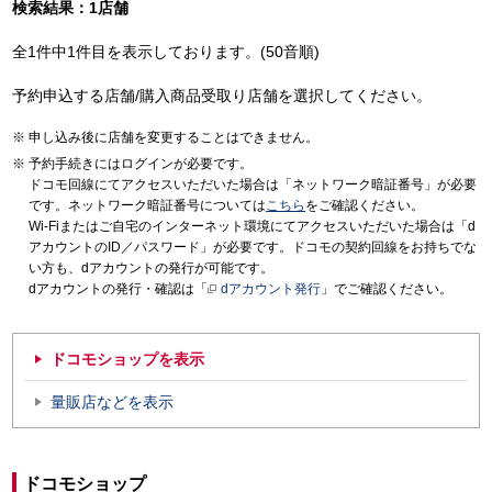
検索結果：1店舗
全1件中1件目を表示しております。(50音順)
予約申込する店舗/購入商品受取り店舗を選択してください。
申し込み後に店舗を変更することはできません。
予約手続きにはログインが必要です。
ドコモ回線にてアクセスいただいた場合は「ネットワーク暗証番号」が必要
です。ネットワーク暗証番号については
こちら
をご確認ください。
Wi-Fiまたはご自宅のインターネット環境にてアクセスいただいた場合は「d
アカウントのID／パスワード」が必要です。ドコモの契約回線をお持ちでな
い方も、dアカウントの発行が可能です。
dアカウントの発行・確認は「
dアカウント発行
」でご確認ください。
ドコモショップを表示
量販店などを表示
ドコモショップ