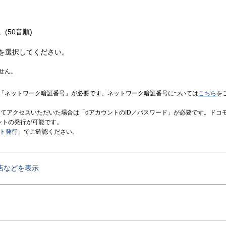
(50音順)
を選択してください。
せん。
「ネットワーク暗証番号」が必要です。ネットワーク暗証番号については
こちら
を
境にてアクセスいただいた場合は「dアカウントのID／パスワード」が必要です。ドコ
ントの発行が可能です。
ント発行
」でご確認ください。
店などを表示