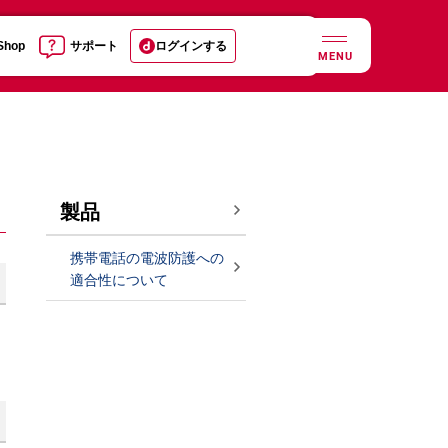
 Shop
サポート
ログインする
MENU
製品
携帯電話の電波防護への
適合性について