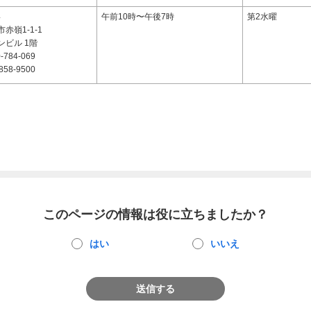
4
午前10時〜午後7時
第2水曜
赤嶺1-1-1
ンビル 1階
-784-069
858-9500
このページの情報は役に立ちましたか？
はい
いいえ
送信する