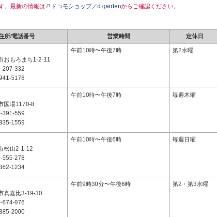
す。最新の情報は
ドコモショップ／d garden
からご確認ください。
住所/電話番号
営業時間
定休日
6
午前10時〜午後7時
第2水曜
おもろまち1-2-11
-207-332
941-5178
5
午前10時〜午後7時
毎週木曜
国場1170-8
-391-559
835-1559
2
午前10時〜午後6時
毎週日曜
松山2-1-12
-555-278
862-1234
8
午前9時30分〜午後6時
第2・第3水曜
真嘉比3-19-30
-674-976
885-2000