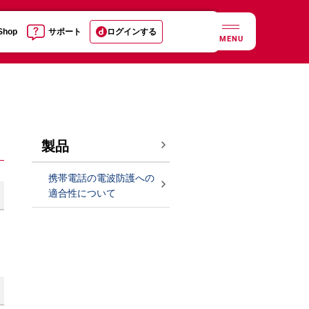
 Shop
サポート
ログインする
MENU
製品
携帯電話の電波防護への
適合性について