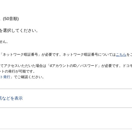
(50音順)
を選択してください。
せん。
「ネットワーク暗証番号」が必要です。ネットワーク暗証番号については
こちら
を
境にてアクセスいただいた場合は「dアカウントのID／パスワード」が必要です。ドコ
ントの発行が可能です。
ント発行
」でご確認ください。
店などを表示