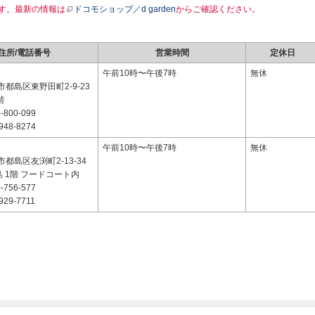
す。最新の情報は
ドコモショップ／d garden
からご確認ください。
住所/電話番号
営業時間
定休日
4
午前10時〜午後7時
無休
都島区東野田町2-9-23
階
-800-099
948-8274
6
午前10時〜午後7時
無休
都島区友渕町2-13-34
都島 1階 フードコート内
-756-577
929-7711