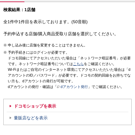
検索結果：1店舗
全1件中1件目を表示しております。(50音順)
予約申込する店舗/購入商品受取り店舗を選択してください。
申し込み後に店舗を変更することはできません。
予約手続きにはログインが必要です。
ドコモ回線にてアクセスいただいた場合は「ネットワーク暗証番号」が必要
です。ネットワーク暗証番号については
こちら
をご確認ください。
Wi-Fiまたはご自宅のインターネット環境にてアクセスいただいた場合は「d
アカウントのID／パスワード」が必要です。ドコモの契約回線をお持ちでな
い方も、dアカウントの発行が可能です。
dアカウントの発行・確認は「
dアカウント発行
」でご確認ください。
ドコモショップを表示
量販店などを表示