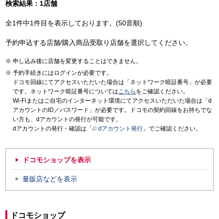
検索結果：1店舗
全1件中1件目を表示しております。(50音順)
予約申込する店舗/購入商品受取り店舗を選択してください。
申し込み後に店舗を変更することはできません。
予約手続きにはログインが必要です。
ドコモ回線にてアクセスいただいた場合は「ネットワーク暗証番号」が必要
です。ネットワーク暗証番号については
こちら
をご確認ください。
Wi-Fiまたはご自宅のインターネット環境にてアクセスいただいた場合は「d
アカウントのID／パスワード」が必要です。ドコモの契約回線をお持ちでな
い方も、dアカウントの発行が可能です。
dアカウントの発行・確認は「
dアカウント発行
」でご確認ください。
ドコモショップを表示
量販店などを表示
ドコモショップ