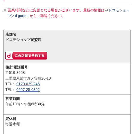
営業時間などは変更となる場合がございます。最新の情報は
ドコモショッ
プ／d garden
からご確認ください。
店舗名
ドコモショップ尾鷲店
住所/電話番号
〒519-3658
三重県尾鷲市倉ノ谷町26-10
TEL：
0120-039-246
TEL：
0597-25-0392
営業時間
午前10時〜午後6時30分
定休日
毎週水曜