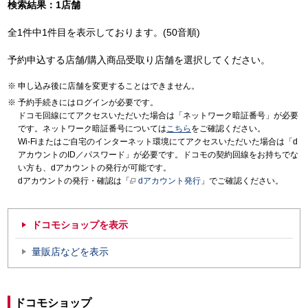
検索結果：1店舗
全1件中1件目を表示しております。(50音順)
予約申込する店舗/購入商品受取り店舗を選択してください。
申し込み後に店舗を変更することはできません。
予約手続きにはログインが必要です。
ドコモ回線にてアクセスいただいた場合は「ネットワーク暗証番号」が必要
です。ネットワーク暗証番号については
こちら
をご確認ください。
Wi-Fiまたはご自宅のインターネット環境にてアクセスいただいた場合は「d
アカウントのID／パスワード」が必要です。ドコモの契約回線をお持ちでな
い方も、dアカウントの発行が可能です。
dアカウントの発行・確認は「
dアカウント発行
」でご確認ください。
ドコモショップを表示
量販店などを表示
ドコモショップ