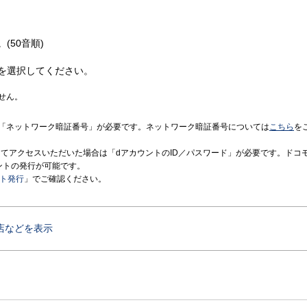
(50音順)
を選択してください。
せん。
「ネットワーク暗証番号」が必要です。ネットワーク暗証番号については
こちら
を
境にてアクセスいただいた場合は「dアカウントのID／パスワード」が必要です。ドコ
ントの発行が可能です。
ント発行
」でご確認ください。
店などを表示