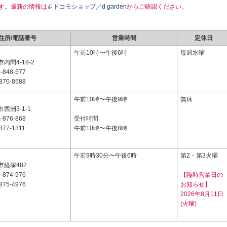
す。最新の情報は
ドコモショップ／d garden
からご確認ください。
住所/電話番号
営業時間
定休日
1
午前10時〜午後6時
毎週水曜
内間4-18-2
-848-577
870-8588
3
午前10時〜午後9時
無休
西洲3-1-1
-876-868
受付時間
877-1311
午前10時〜午後8時
1
午前9時30分〜午後6時
第2・第3火曜
経塚482
-874-976
【臨時営業日の
875-4976
お知らせ】
2026年8月11日
(火曜)