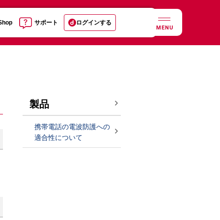
 Shop
サポート
ログインする
MENU
製品
携帯電話の電波防護への
適合性について