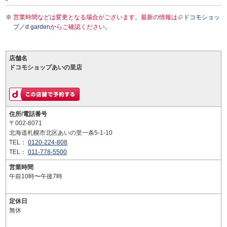
営業時間などは変更となる場合がございます。最新の情報は
ドコモショッ
プ／d garden
からご確認ください。
店舗名
ドコモショップあいの里店
住所/電話番号
〒002-8071
北海道札幌市北区あいの里一条5-1-10
TEL：
0120-224-808
TEL：
011-778-5500
営業時間
午前10時〜午後7時
定休日
無休