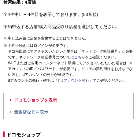
検索結果：4店舗
全4件中1 〜 4件目を表示しております。(50音順)
予約申込する店舗/購入商品受取り店舗を選択してください。
申し込み後に店舗を変更することはできません。
予約手続きにはログインが必要です。
ドコモ回線にてアクセスいただいた場合は「ネットワーク暗証番号」が必要
です。ネットワーク暗証番号については
こちら
をご確認ください。
Wi-Fiまたはご自宅のインターネット環境にてアクセスいただいた場合は「d
アカウントのID／パスワード」が必要です。ドコモの契約回線をお持ちでな
い方も、dアカウントの発行が可能です。
dアカウントの発行・確認は「
dアカウント発行
」でご確認ください。
ドコモショップを表示
量販店などを表示
ドコモショップ