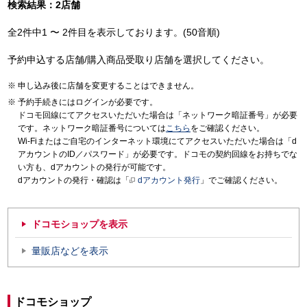
検索結果：2店舗
全2件中1 〜 2件目を表示しております。(50音順)
予約申込する店舗/購入商品受取り店舗を選択してください。
申し込み後に店舗を変更することはできません。
予約手続きにはログインが必要です。
ドコモ回線にてアクセスいただいた場合は「ネットワーク暗証番号」が必要
です。ネットワーク暗証番号については
こちら
をご確認ください。
Wi-Fiまたはご自宅のインターネット環境にてアクセスいただいた場合は「d
アカウントのID／パスワード」が必要です。ドコモの契約回線をお持ちでな
い方も、dアカウントの発行が可能です。
dアカウントの発行・確認は「
dアカウント発行
」でご確認ください。
ドコモショップを表示
量販店などを表示
ドコモショップ