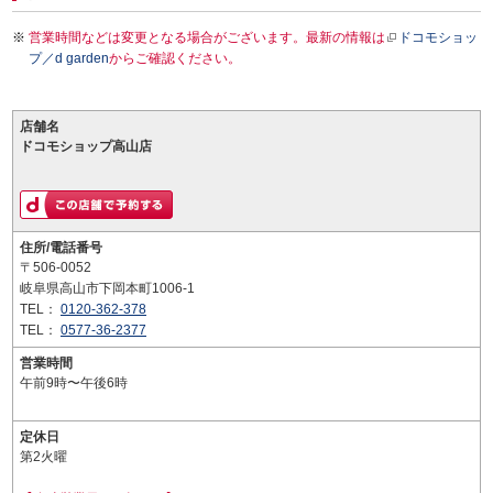
営業時間などは変更となる場合がございます。最新の情報は
ドコモショッ
プ／d garden
からご確認ください。
店舗名
ドコモショップ高山店
住所/電話番号
〒506-0052
岐阜県高山市下岡本町1006-1
TEL：
0120-362-378
TEL：
0577-36-2377
営業時間
午前9時〜午後6時
定休日
第2火曜