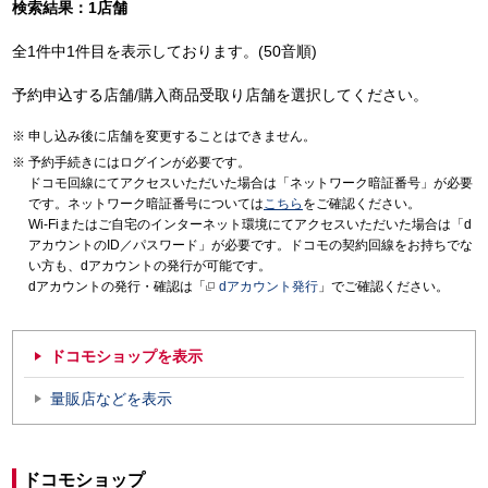
検索結果：1店舗
全1件中1件目を表示しております。(50音順)
予約申込する店舗/購入商品受取り店舗を選択してください。
申し込み後に店舗を変更することはできません。
予約手続きにはログインが必要です。
ドコモ回線にてアクセスいただいた場合は「ネットワーク暗証番号」が必要
です。ネットワーク暗証番号については
こちら
をご確認ください。
Wi-Fiまたはご自宅のインターネット環境にてアクセスいただいた場合は「d
アカウントのID／パスワード」が必要です。ドコモの契約回線をお持ちでな
い方も、dアカウントの発行が可能です。
dアカウントの発行・確認は「
dアカウント発行
」でご確認ください。
ドコモショップを表示
量販店などを表示
ドコモショップ