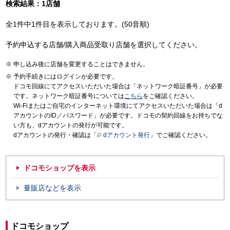
検索結果：1店舗
全1件中1件目を表示しております。(50音順)
予約申込する店舗/購入商品受取り店舗を選択してください。
申し込み後に店舗を変更することはできません。
予約手続きにはログインが必要です。
ドコモ回線にてアクセスいただいた場合は「ネットワーク暗証番号」が必要
です。ネットワーク暗証番号については
こちら
をご確認ください。
Wi-Fiまたはご自宅のインターネット環境にてアクセスいただいた場合は「d
アカウントのID／パスワード」が必要です。ドコモの契約回線をお持ちでな
い方も、dアカウントの発行が可能です。
dアカウントの発行・確認は「
dアカウント発行
」でご確認ください。
ドコモショップを表示
量販店などを表示
ドコモショップ