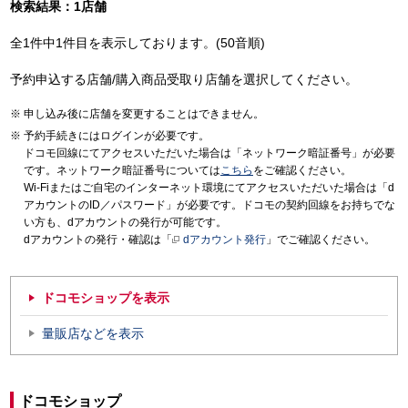
検索結果：1店舗
全1件中1件目を表示しております。(50音順)
予約申込する店舗/購入商品受取り店舗を選択してください。
申し込み後に店舗を変更することはできません。
予約手続きにはログインが必要です。
ドコモ回線にてアクセスいただいた場合は「ネットワーク暗証番号」が必要
です。ネットワーク暗証番号については
こちら
をご確認ください。
Wi-Fiまたはご自宅のインターネット環境にてアクセスいただいた場合は「d
アカウントのID／パスワード」が必要です。ドコモの契約回線をお持ちでな
い方も、dアカウントの発行が可能です。
dアカウントの発行・確認は「
dアカウント発行
」でご確認ください。
ドコモショップを表示
量販店などを表示
ドコモショップ