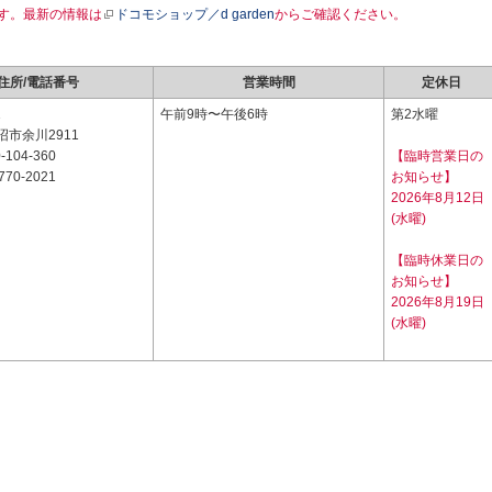
す。最新の情報は
ドコモショップ／d garden
からご確認ください。
住所/電話番号
営業時間
定休日
1
午前9時〜午後6時
第2水曜
市余川2911
-104-360
【臨時営業日の
770-2021
お知らせ】
2026年8月12日
(水曜)
【臨時休業日の
お知らせ】
2026年8月19日
(水曜)