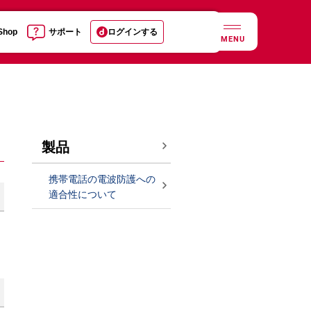
 Shop
サポート
ログインする
MENU
製品
携帯電話の電波防護への
適合性について