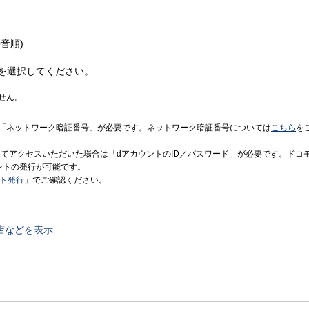
音順)
を選択してください。
せん。
「ネットワーク暗証番号」が必要です。ネットワーク暗証番号については
こちら
を
境にてアクセスいただいた場合は「dアカウントのID／パスワード」が必要です。ドコ
ントの発行が可能です。
ント発行
」でご確認ください。
店などを表示