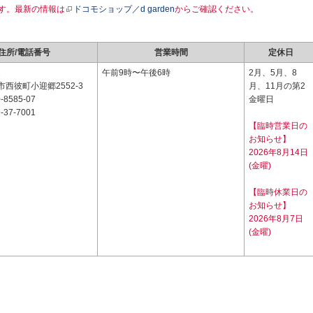
す。最新の情報は
ドコモショップ／d garden
からご確認ください。
住所/電話番号
営業時間
定休日
2
午前9時〜午後6時
2月、5月、8
西彼町小迎郷2552-3
月、11月の第2
-8585-07
金曜日
-37-7001
【臨時営業日の
お知らせ】
2026年8月14日
(金曜)
【臨時休業日の
お知らせ】
2026年8月7日
(金曜)