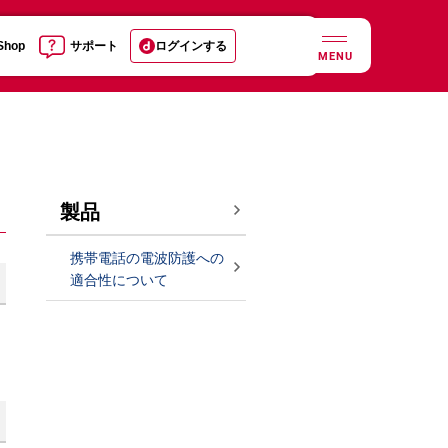
 Shop
サポート
ログインする
MENU
製品
携帯電話の電波防護への
適合性について