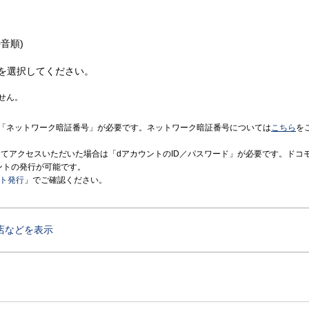
音順)
を選択してください。
せん。
「ネットワーク暗証番号」が必要です。ネットワーク暗証番号については
こちら
を
境にてアクセスいただいた場合は「dアカウントのID／パスワード」が必要です。ドコ
ントの発行が可能です。
ント発行
」でご確認ください。
店などを表示