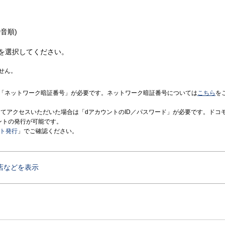
音順)
を選択してください。
せん。
「ネットワーク暗証番号」が必要です。ネットワーク暗証番号については
こちら
を
境にてアクセスいただいた場合は「dアカウントのID／パスワード」が必要です。ドコ
ントの発行が可能です。
ント発行
」でご確認ください。
店などを表示