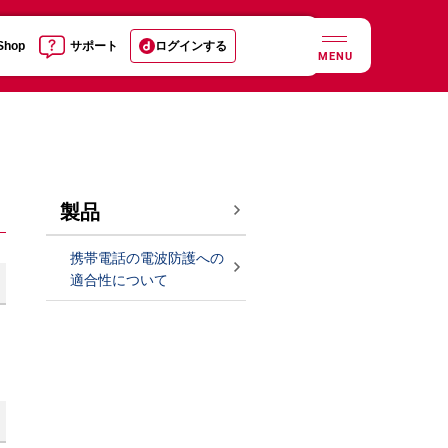
 Shop
サポート
ログインする
MENU
製品
携帯電話の電波防護への
適合性について