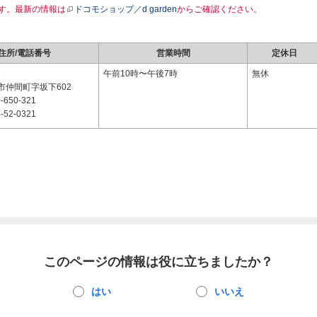
す。最新の情報は
ドコモショップ／d garden
からご確認ください。
住所/電話番号
営業時間
定休日
3
午前10時〜午後7時
無休
市仲間町字坂下602
-650-321
-52-0321
このページの情報は役に立ちましたか？
はい
いいえ