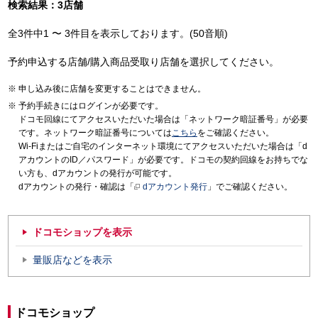
検索結果：3店舗
全3件中1 〜 3件目を表示しております。(50音順)
予約申込する店舗/購入商品受取り店舗を選択してください。
申し込み後に店舗を変更することはできません。
予約手続きにはログインが必要です。
ドコモ回線にてアクセスいただいた場合は「ネットワーク暗証番号」が必要
です。ネットワーク暗証番号については
こちら
をご確認ください。
Wi-Fiまたはご自宅のインターネット環境にてアクセスいただいた場合は「d
アカウントのID／パスワード」が必要です。ドコモの契約回線をお持ちでな
い方も、dアカウントの発行が可能です。
dアカウントの発行・確認は「
dアカウント発行
」でご確認ください。
ドコモショップを表示
量販店などを表示
ドコモショップ