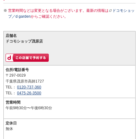
営業時間などは変更となる場合がございます。最新の情報は
ドコモショッ
プ／d garden
からご確認ください。
店舗名
ドコモショップ茂原店
住所/電話番号
〒297-0029
千葉県茂原市高師1727
TEL：
0120-737-360
TEL：
0475-26-3500
営業時間
午前9時30分〜午後6時30分
定休日
無休