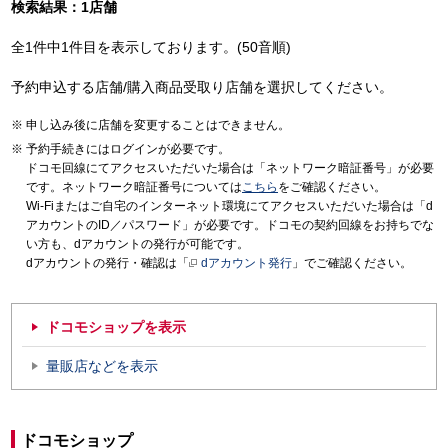
検索結果：1店舗
全1件中1件目を表示しております。(50音順)
予約申込する店舗/購入商品受取り店舗を選択してください。
申し込み後に店舗を変更することはできません。
予約手続きにはログインが必要です。
ドコモ回線にてアクセスいただいた場合は「ネットワーク暗証番号」が必要
です。ネットワーク暗証番号については
こちら
をご確認ください。
Wi-Fiまたはご自宅のインターネット環境にてアクセスいただいた場合は「d
アカウントのID／パスワード」が必要です。ドコモの契約回線をお持ちでな
い方も、dアカウントの発行が可能です。
dアカウントの発行・確認は「
dアカウント発行
」でご確認ください。
ドコモショップを表示
量販店などを表示
ドコモショップ