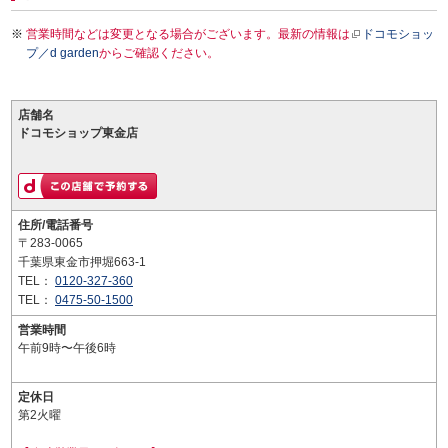
営業時間などは変更となる場合がございます。最新の情報は
ドコモショッ
プ／d garden
からご確認ください。
店舗名
ドコモショップ東金店
住所/電話番号
〒283-0065
千葉県東金市押堀663-1
TEL：
0120-327-360
TEL：
0475-50-1500
営業時間
午前9時〜午後6時
定休日
第2火曜