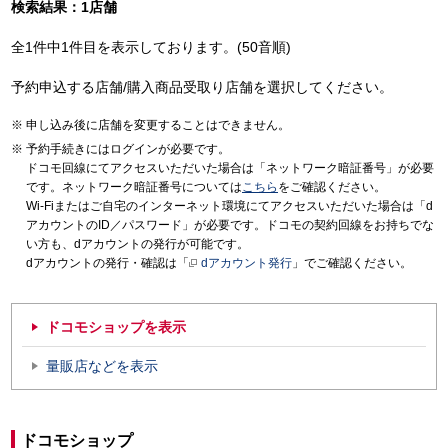
検索結果：1店舗
全1件中1件目を表示しております。(50音順)
予約申込する店舗/購入商品受取り店舗を選択してください。
申し込み後に店舗を変更することはできません。
予約手続きにはログインが必要です。
ドコモ回線にてアクセスいただいた場合は「ネットワーク暗証番号」が必要
です。ネットワーク暗証番号については
こちら
をご確認ください。
Wi-Fiまたはご自宅のインターネット環境にてアクセスいただいた場合は「d
アカウントのID／パスワード」が必要です。ドコモの契約回線をお持ちでな
い方も、dアカウントの発行が可能です。
dアカウントの発行・確認は「
dアカウント発行
」でご確認ください。
ドコモショップを表示
量販店などを表示
ドコモショップ