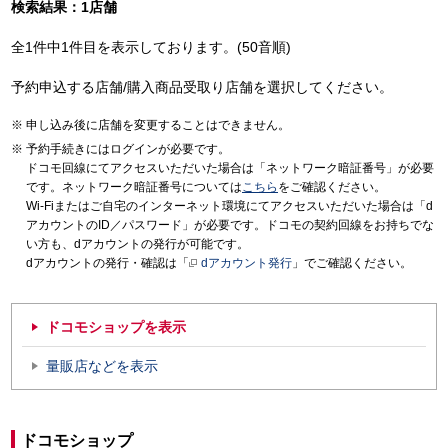
検索結果：1店舗
全1件中1件目を表示しております。(50音順)
予約申込する店舗/購入商品受取り店舗を選択してください。
申し込み後に店舗を変更することはできません。
予約手続きにはログインが必要です。
ドコモ回線にてアクセスいただいた場合は「ネットワーク暗証番号」が必要
です。ネットワーク暗証番号については
こちら
をご確認ください。
Wi-Fiまたはご自宅のインターネット環境にてアクセスいただいた場合は「d
アカウントのID／パスワード」が必要です。ドコモの契約回線をお持ちでな
い方も、dアカウントの発行が可能です。
dアカウントの発行・確認は「
dアカウント発行
」でご確認ください。
ドコモショップを表示
量販店などを表示
ドコモショップ