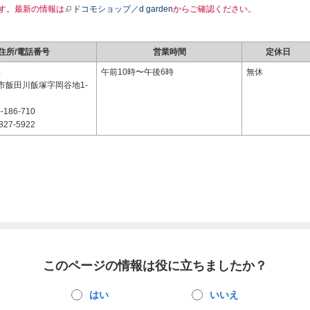
す。最新の情報は
ドコモショップ／d garden
からご確認ください。
住所/電話番号
営業時間
定休日
4
午前10時〜午後6時
無休
市飯田川飯塚字岡谷地1-
-186-710
827-5922
このページの情報は役に立ちましたか？
はい
いいえ