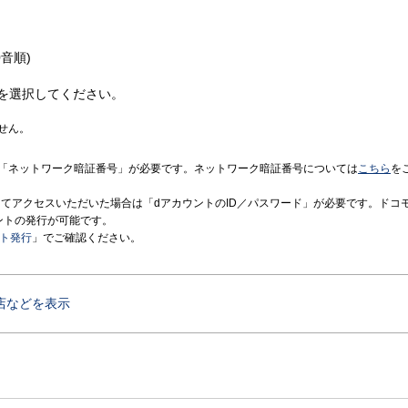
音順)
を選択してください。
せん。
「ネットワーク暗証番号」が必要です。ネットワーク暗証番号については
こちら
を
境にてアクセスいただいた場合は「dアカウントのID／パスワード」が必要です。ドコ
ントの発行が可能です。
ント発行
」でご確認ください。
店などを表示