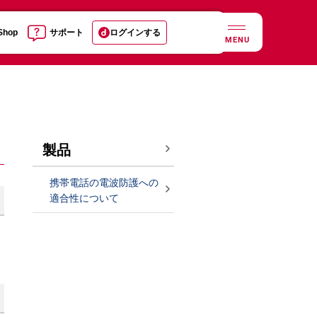
 Shop
サポート
ログインする
MENU
製品
携帯電話の電波防護への
適合性について