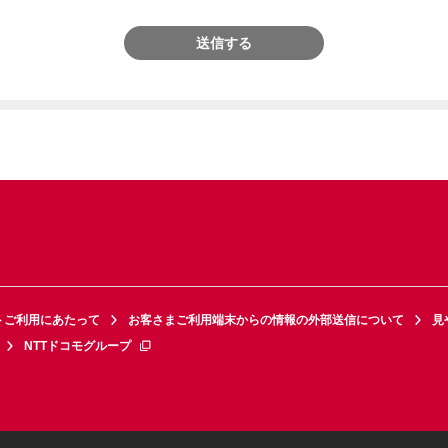
送信する
トご利用にあたって
お客さまご利用端末からの情報の外部送信について
見
NTTドコモグループ