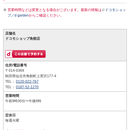
営業時間などは変更となる場合がございます。最新の情報は
ドコモショッ
プ／d garden
からご確認ください。
店舗名
ドコモショップ角館店
住所/電話番号
〒014-0369
秋田県仙北市角館町上菅沢177-4
TEL：
0120-022-767
TEL：
0187-52-1270
営業時間
午前9時30分〜午後6時
定休日
毎週火曜