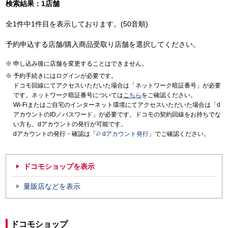
検索結果：1店舗
全1件中1件目を表示しております。(50音順)
予約申込する店舗/購入商品受取り店舗を選択してください。
申し込み後に店舗を変更することはできません。
予約手続きにはログインが必要です。
ドコモ回線にてアクセスいただいた場合は「ネットワーク暗証番号」が必要
です。ネットワーク暗証番号については
こちら
をご確認ください。
Wi-Fiまたはご自宅のインターネット環境にてアクセスいただいた場合は「d
アカウントのID／パスワード」が必要です。ドコモの契約回線をお持ちでな
い方も、dアカウントの発行が可能です。
dアカウントの発行・確認は「
dアカウント発行
」でご確認ください。
ドコモショップを表示
量販店などを表示
ドコモショップ