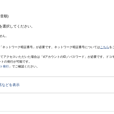
音順)
を選択してください。
せん。
「ネットワーク暗証番号」が必要です。ネットワーク暗証番号については
こちら
を
境にてアクセスいただいた場合は「dアカウントのID／パスワード」が必要です。ドコ
ントの発行が可能です。
ント発行
」でご確認ください。
店などを表示