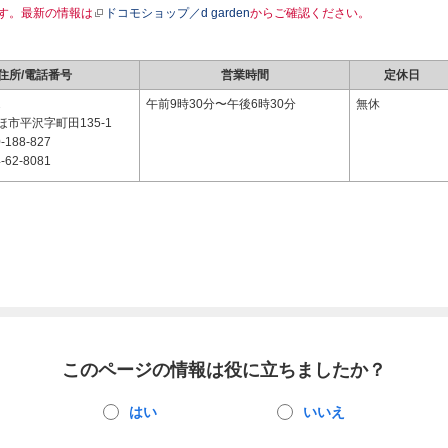
す。最新の情報は
ドコモショップ／d garden
からご確認ください。
住所/電話番号
営業時間
定休日
2
午前9時30分〜午後6時30分
無休
市平沢字町田135-1
-188-827
-62-8081
このページの情報は役に立ちましたか？
はい
いいえ