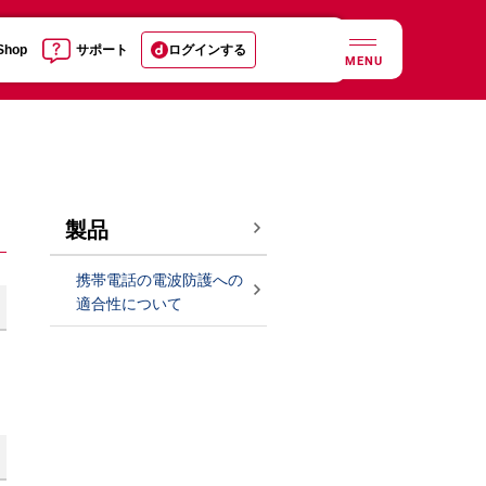
 Shop
サポート
ログインする
MENU
製品
携帯電話の電波防護への
適合性について