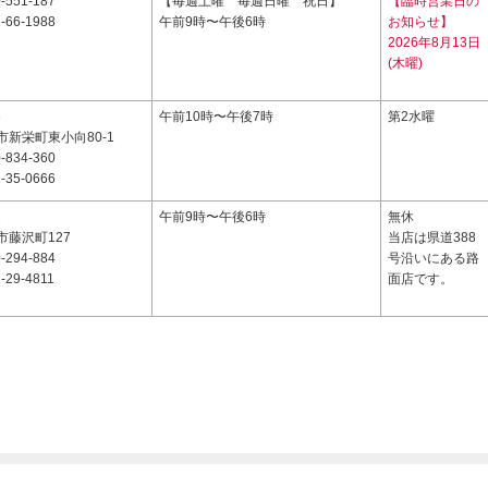
-551-187
【毎週土曜 毎週日曜 祝日】
【臨時営業日の
-66-1988
午前9時〜午後6時
お知らせ】
2026年8月13日
(木曜)
6
午前10時〜午後7時
第2水曜
新栄町東小向80-1
-834-360
-35-0666
1
午前9時〜午後6時
無休
市藤沢町127
当店は県道388
-294-884
号沿いにある路
-29-4811
面店です。