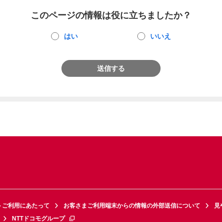
このページの情報は役に立ちましたか？
はい
いいえ
送信する
トご利用にあたって
お客さまご利用端末からの情報の外部送信について
見
NTTドコモグループ