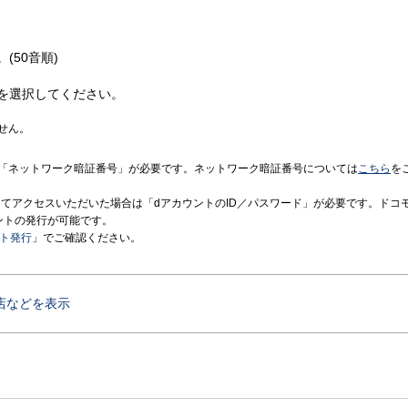
(50音順)
を選択してください。
せん。
「ネットワーク暗証番号」が必要です。ネットワーク暗証番号については
こちら
を
境にてアクセスいただいた場合は「dアカウントのID／パスワード」が必要です。ドコ
ントの発行が可能です。
ント発行
」でご確認ください。
店などを表示