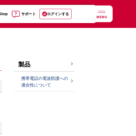
 Shop
サポート
ログインする
MENU
製品
携帯電話の電波防護への
適合性について