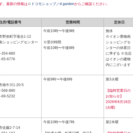
す。最新の情報は
ドコモショップ／d garden
からご確認ください。
住所/電話番号
営業時間
定休日
4
午前10時〜午後9時
無休
野依町字落合1-12
※イオン豊橋南
南ショッピングセンター
※受付時間
ショッピングセ
午前10時〜午後8時
ンターの休業日
-354-880
に準ずる ※当店
-65-6776
はイオンの建物
内にございます
4
午前9時〜午後6時
第3火曜
南牛川1-20-5
-566-880
【臨時営業日の
-69-5232
お知らせ】
2026年8月18日
(火曜)
3
午前10時〜午後7時
第2木曜
佐藤2-7-14