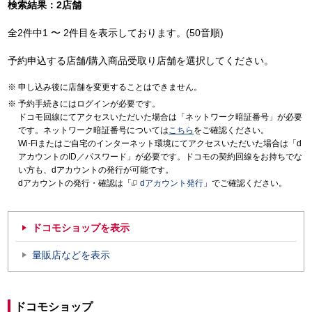
検索結果：2店舗
全2件中1 〜 2件目を表示しております。(50音順)
予約申込する店舗/購入商品受取り店舗を選択してください。
申し込み後に店舗を変更することはできません。
予約手続きにはログインが必要です。
ドコモ回線にてアクセスいただいた場合は「ネットワーク暗証番号」が必要
です。ネットワーク暗証番号については
こちら
をご確認ください。
Wi-Fiまたはご自宅のインターネット環境にてアクセスいただいた場合は「d
アカウントのID／パスワード」が必要です。ドコモの契約回線をお持ちでな
い方も、dアカウントの発行が可能です。
dアカウントの発行・確認は「
dアカウント発行
」でご確認ください。
ドコモショップを表示
量販店などを表示
ドコモショップ