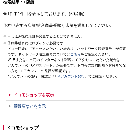
検索結果：1店舗
全1件中1件目を表示しております。(50音順)
予約申込する店舗/購入商品受取り店舗を選択してください。
申し込み後に店舗を変更することはできません。
予約手続きにはログインが必要です。
ドコモ回線にてアクセスいただいた場合は「ネットワーク暗証番号」が必要
です。ネットワーク暗証番号については
こちら
をご確認ください。
Wi-Fiまたはご自宅のインターネット環境にてアクセスいただいた場合は「d
アカウントのID／パスワード」が必要です。ドコモの契約回線をお持ちでな
い方も、dアカウントの発行が可能です。
dアカウントの発行・確認は「
dアカウント発行
」でご確認ください。
ドコモショップを表示
量販店などを表示
ドコモショップ