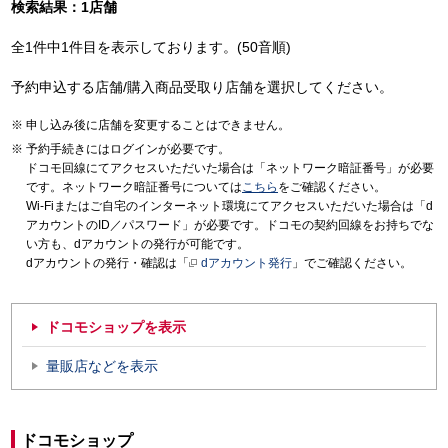
検索結果：1店舗
全1件中1件目を表示しております。(50音順)
予約申込する店舗/購入商品受取り店舗を選択してください。
申し込み後に店舗を変更することはできません。
予約手続きにはログインが必要です。
ドコモ回線にてアクセスいただいた場合は「ネットワーク暗証番号」が必要
です。ネットワーク暗証番号については
こちら
をご確認ください。
Wi-Fiまたはご自宅のインターネット環境にてアクセスいただいた場合は「d
アカウントのID／パスワード」が必要です。ドコモの契約回線をお持ちでな
い方も、dアカウントの発行が可能です。
dアカウントの発行・確認は「
dアカウント発行
」でご確認ください。
ドコモショップを表示
量販店などを表示
ドコモショップ