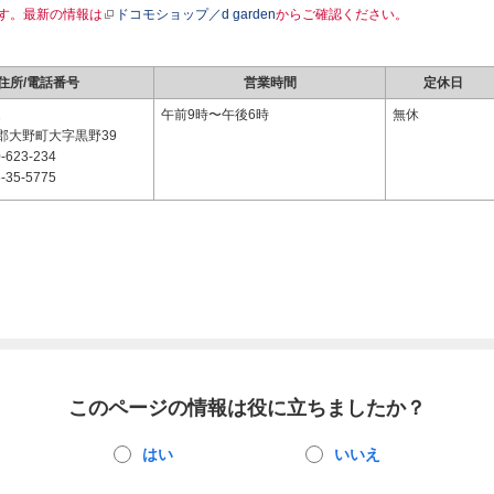
す。最新の情報は
ドコモショップ／d garden
からご確認ください。
住所/電話番号
営業時間
定休日
1
午前9時〜午後6時
無休
郡大野町大字黒野39
-623-234
-35-5775
このページの情報は役に立ちましたか？
はい
いいえ