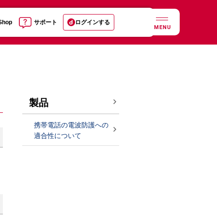
 Shop
サポート
ログインする
MENU
製品
携帯電話の電波防護への
適合性について