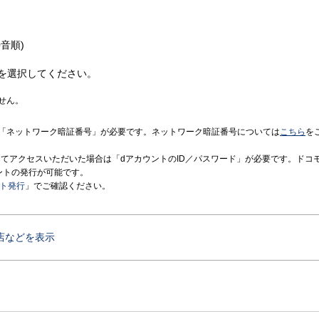
音順)
を選択してください。
せん。
「ネットワーク暗証番号」が必要です。ネットワーク暗証番号については
こちら
を
境にてアクセスいただいた場合は「dアカウントのID／パスワード」が必要です。ドコ
ントの発行が可能です。
ント発行
」でご確認ください。
店などを表示