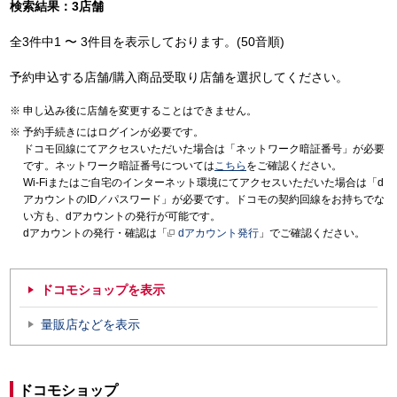
検索結果：3店舗
全3件中1 〜 3件目を表示しております。(50音順)
予約申込する店舗/購入商品受取り店舗を選択してください。
申し込み後に店舗を変更することはできません。
予約手続きにはログインが必要です。
ドコモ回線にてアクセスいただいた場合は「ネットワーク暗証番号」が必要
です。ネットワーク暗証番号については
こちら
をご確認ください。
Wi-Fiまたはご自宅のインターネット環境にてアクセスいただいた場合は「d
アカウントのID／パスワード」が必要です。ドコモの契約回線をお持ちでな
い方も、dアカウントの発行が可能です。
dアカウントの発行・確認は「
dアカウント発行
」でご確認ください。
ドコモショップを表示
量販店などを表示
ドコモショップ