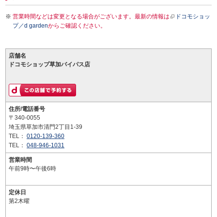
営業時間などは変更となる場合がございます。最新の情報は
ドコモショッ
プ／d garden
からご確認ください。
店舗名
ドコモショップ草加バイパス店
住所/電話番号
〒340-0055
埼玉県草加市清門2丁目1-39
TEL：
0120-139-360
TEL：
048-946-1031
営業時間
午前9時〜午後6時
定休日
第2木曜