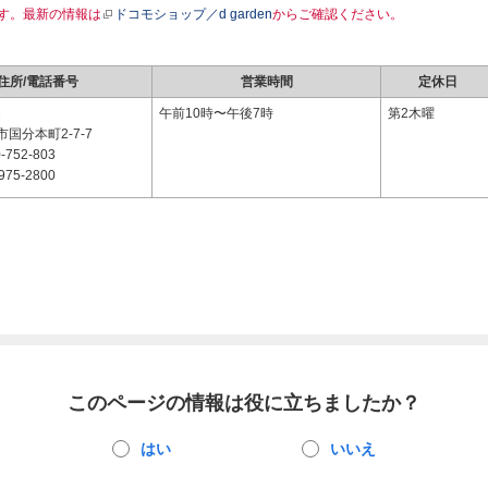
す。最新の情報は
ドコモショップ／d garden
からご確認ください。
住所/電話番号
営業時間
定休日
1
午前10時〜午後7時
第2木曜
国分本町2-7-7
-752-803
975-2800
このページの情報は役に立ちましたか？
はい
いいえ