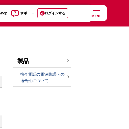
 Shop
サポート
ログインする
MENU
製品
携帯電話の電波防護への
適合性について