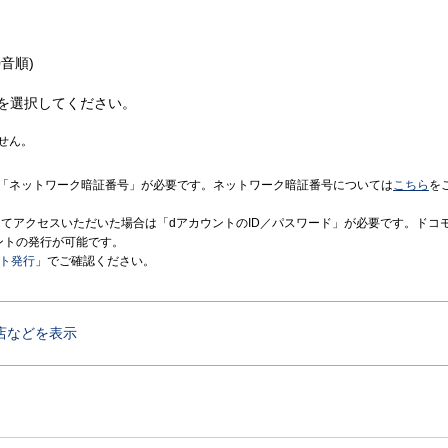
音順)
を選択してください。
せん。
「ネットワーク暗証番号」が必要です。ネットワーク暗証番号については
こちら
を
境にてアクセスいただいた場合は「dアカウントのID／パスワード」が必要です。ドコ
ントの発行が可能です。
ント発行
」でご確認ください。
店などを表示