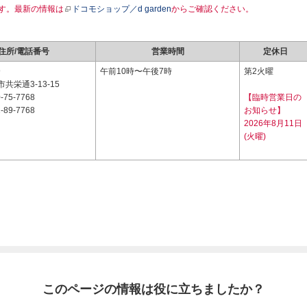
す。最新の情報は
ドコモショップ／d garden
からご確認ください。
住所/電話番号
営業時間
定休日
9
午前10時〜午後7時
第2火曜
共栄通3-13-15
-75-7768
【臨時営業日の
-89-7768
お知らせ】
2026年8月11日
(火曜)
このページの情報は役に立ちましたか？