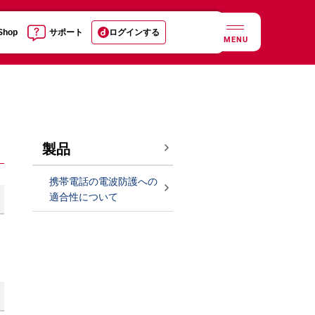
 Shop
サポート
ログインする
MENU
製品
携帯電話の電波防護への
適合性について