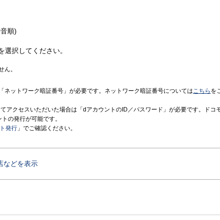
音順)
を選択してください。
せん。
「ネットワーク暗証番号」が必要です。ネットワーク暗証番号については
こちら
を
境にてアクセスいただいた場合は「dアカウントのID／パスワード」が必要です。ドコ
ントの発行が可能です。
ント発行
」でご確認ください。
店などを表示