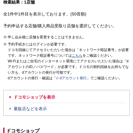
検索結果：1店舗
全1件中1件目を表示しております。(50音順)
予約申込する店舗/購入商品受取り店舗を選択してください。
申し込み後に店舗を変更することはできません。
予約手続きにはログインが必要です。
ドコモ回線にてアクセスいただいた場合は「ネットワーク暗証番号」が必要
です。ネットワーク暗証番号については
こちら
をご確認ください。
Wi-Fiまたはご自宅のインターネット環境にてアクセスいただいた場合は「d
アカウントのID／パスワード」が必要です。ドコモの契約回線をお持ちでな
い方も、dアカウントの発行が可能です。
dアカウントの発行・確認は「
dアカウント発行
」でご確認ください。
ドコモショップを表示
量販店などを表示
ドコモショップ