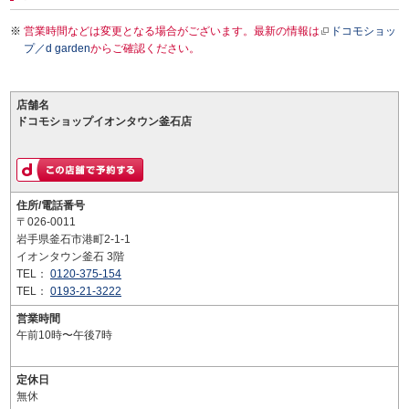
営業時間などは変更となる場合がございます。最新の情報は
ドコモショッ
プ／d garden
からご確認ください。
店舗名
ドコモショップイオンタウン釜石店
住所/電話番号
〒026-0011
岩手県釜石市港町2-1-1
イオンタウン釜石 3階
TEL：
0120-375-154
TEL：
0193-21-3222
営業時間
午前10時〜午後7時
定休日
無休