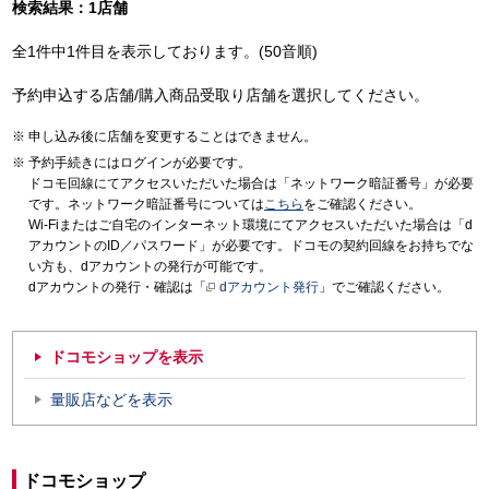
検索結果：1店舗
全1件中1件目を表示しております。(50音順)
予約申込する店舗/購入商品受取り店舗を選択してください。
申し込み後に店舗を変更することはできません。
予約手続きにはログインが必要です。
ドコモ回線にてアクセスいただいた場合は「ネットワーク暗証番号」が必要
です。ネットワーク暗証番号については
こちら
をご確認ください。
Wi-Fiまたはご自宅のインターネット環境にてアクセスいただいた場合は「d
アカウントのID／パスワード」が必要です。ドコモの契約回線をお持ちでな
い方も、dアカウントの発行が可能です。
dアカウントの発行・確認は「
dアカウント発行
」でご確認ください。
ドコモショップを表示
量販店などを表示
ドコモショップ