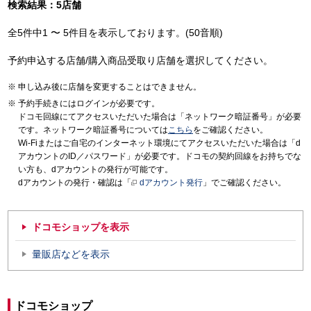
検索結果：5店舗
全5件中1 〜 5件目を表示しております。(50音順)
予約申込する店舗/購入商品受取り店舗を選択してください。
申し込み後に店舗を変更することはできません。
予約手続きにはログインが必要です。
ドコモ回線にてアクセスいただいた場合は「ネットワーク暗証番号」が必要
です。ネットワーク暗証番号については
こちら
をご確認ください。
Wi-Fiまたはご自宅のインターネット環境にてアクセスいただいた場合は「d
アカウントのID／パスワード」が必要です。ドコモの契約回線をお持ちでな
い方も、dアカウントの発行が可能です。
dアカウントの発行・確認は「
dアカウント発行
」でご確認ください。
ドコモショップを表示
量販店などを表示
ドコモショップ