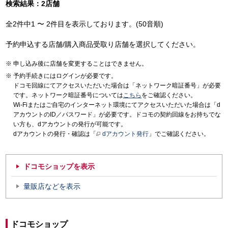
検索結果：2店舗
全2件中1 〜 2件目を表示しております。(50音順)
予約申込する店舗/購入商品受取り店舗を選択してください。
申し込み後に店舗を変更することはできません。
予約手続きにはログインが必要です。
ドコモ回線にてアクセスいただいた場合は「ネットワーク暗証番号」が必要
です。ネットワーク暗証番号については
こちら
をご確認ください。
Wi-Fiまたはご自宅のインターネット環境にてアクセスいただいた場合は「d
アカウントのID／パスワード」が必要です。ドコモの契約回線をお持ちでな
い方も、dアカウントの発行が可能です。
dアカウントの発行・確認は「
dアカウント発行
」でご確認ください。
ドコモショップを表示
量販店などを表示
ドコモショップ