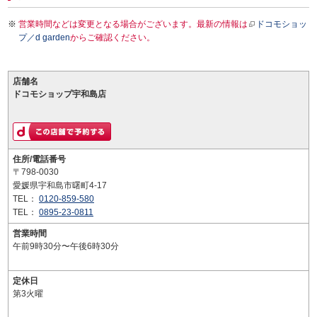
営業時間などは変更となる場合がございます。最新の情報は
ドコモショッ
プ／d garden
からご確認ください。
店舗名
ドコモショップ宇和島店
住所/電話番号
〒798-0030
愛媛県宇和島市曙町4-17
TEL：
0120-859-580
TEL：
0895-23-0811
営業時間
午前9時30分〜午後6時30分
定休日
第3火曜