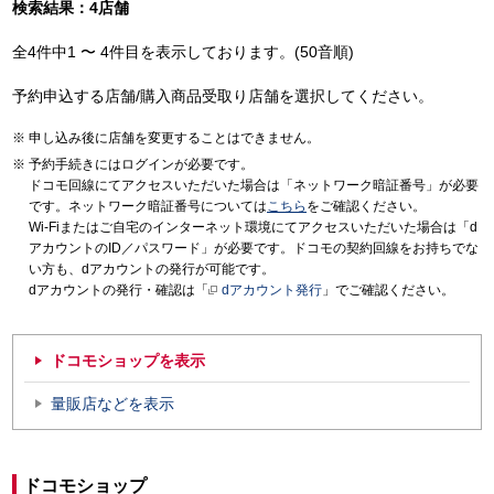
検索結果：4店舗
全4件中1 〜 4件目を表示しております。(50音順)
予約申込する店舗/購入商品受取り店舗を選択してください。
申し込み後に店舗を変更することはできません。
予約手続きにはログインが必要です。
ドコモ回線にてアクセスいただいた場合は「ネットワーク暗証番号」が必要
です。ネットワーク暗証番号については
こちら
をご確認ください。
Wi-Fiまたはご自宅のインターネット環境にてアクセスいただいた場合は「d
アカウントのID／パスワード」が必要です。ドコモの契約回線をお持ちでな
い方も、dアカウントの発行が可能です。
dアカウントの発行・確認は「
dアカウント発行
」でご確認ください。
ドコモショップを表示
量販店などを表示
ドコモショップ