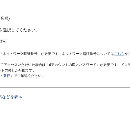
音順)
を選択してください。
せん。
「ネットワーク暗証番号」が必要です。ネットワーク暗証番号については
こちら
を
境にてアクセスいただいた場合は「dアカウントのID／パスワード」が必要です。ドコ
ントの発行が可能です。
ント発行
」でご確認ください。
店などを表示