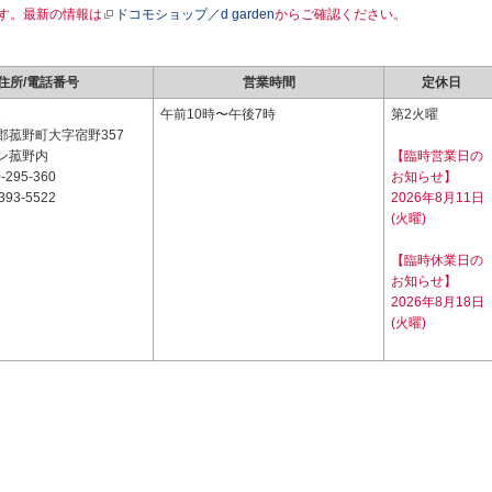
す。最新の情報は
ドコモショップ／d garden
からご確認ください。
住所/電話番号
営業時間
定休日
2
午前10時〜午後7時
第2火曜
郡菰野町大字宿野357
ン菰野内
【臨時営業日の
-295-360
お知らせ】
393-5522
2026年8月11日
(火曜)
【臨時休業日の
お知らせ】
2026年8月18日
(火曜)