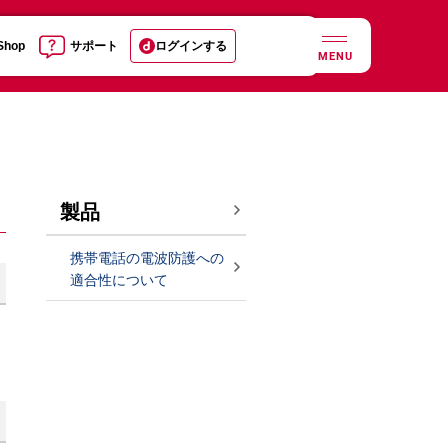
 Shop
サポート
ログインする
MENU
製品
携帯電話の電波防護への
適合性について