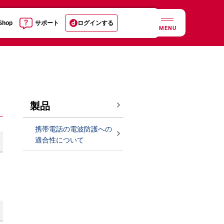
 Shop
サポート
ログインする
MENU
製品
携帯電話の電波防護への
適合性について