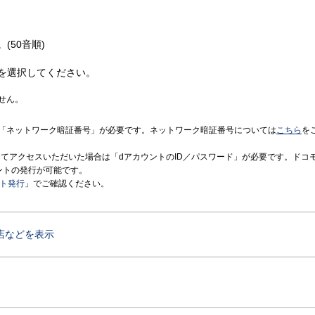
(50音順)
を選択してください。
せん。
「ネットワーク暗証番号」が必要です。ネットワーク暗証番号については
こちら
を
境にてアクセスいただいた場合は「dアカウントのID／パスワード」が必要です。ドコ
ントの発行が可能です。
ント発行
」でご確認ください。
店などを表示