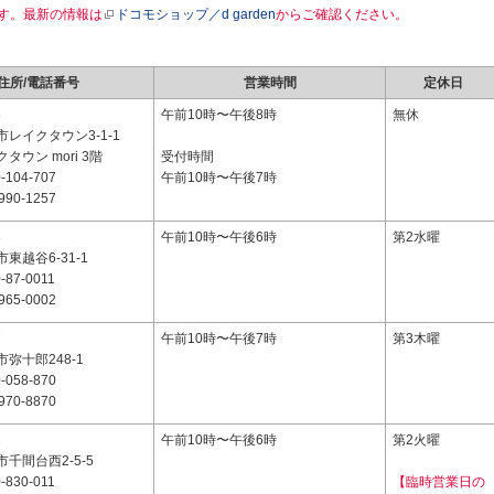
す。最新の情報は
ドコモショップ／d garden
からご確認ください。
住所/電話番号
営業時間
定休日
8
午前10時〜午後8時
無休
レイクタウン3-1-1
タウン mori 3階
受付時間
-104-707
午前10時〜午後7時
990-1257
3
午前10時〜午後6時
第2水曜
東越谷6-31-1
-87-0011
965-0002
7
午前10時〜午後7時
第3木曜
弥十郎248-1
-058-870
970-8870
1
午前10時〜午後6時
第2火曜
千間台西2-5-5
-830-011
【臨時営業日の