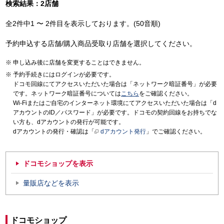
検索結果：2店舗
全2件中1 〜 2件目を表示しております。(50音順)
予約申込する店舗/購入商品受取り店舗を選択してください。
申し込み後に店舗を変更することはできません。
予約手続きにはログインが必要です。
ドコモ回線にてアクセスいただいた場合は「ネットワーク暗証番号」が必要
です。ネットワーク暗証番号については
こちら
をご確認ください。
Wi-Fiまたはご自宅のインターネット環境にてアクセスいただいた場合は「d
アカウントのID／パスワード」が必要です。ドコモの契約回線をお持ちでな
い方も、dアカウントの発行が可能です。
dアカウントの発行・確認は「
dアカウント発行
」でご確認ください。
ドコモショップを表示
量販店などを表示
ドコモショップ