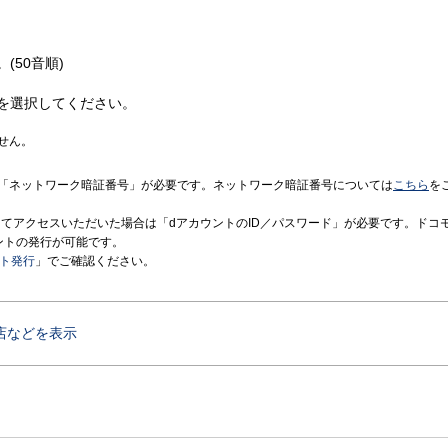
(50音順)
を選択してください。
せん。
「ネットワーク暗証番号」が必要です。ネットワーク暗証番号については
こちら
を
境にてアクセスいただいた場合は「dアカウントのID／パスワード」が必要です。ドコ
ントの発行が可能です。
ント発行
」でご確認ください。
店などを表示