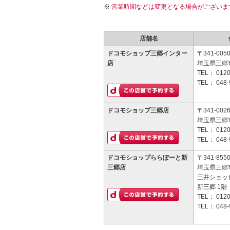
営業時間などは変更となる場合がございま
店舗名
ドコモショップ三郷インター
〒341-005
店
埼玉県三郷市
TEL：
0120
TEL：
048-
ドコモショップ三郷店
〒341-002
埼玉県三郷市
TEL：
0120
TEL：
048-
ドコモショップららぽーと新
〒341-855
三郷店
埼玉県三郷市
三井ショッ
新三郷 1階
TEL：
0120
TEL：
048-