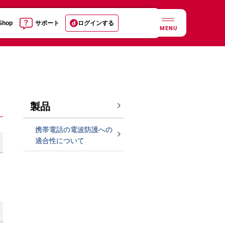
 Shop
サポート
ログインする
MENU
製品
携帯電話の電波防護への
適合性について