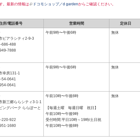
す。最新の情報は
ドコモショップ／d garden
からご確認ください。
住所/電話番号
営業時間
定休日
0
午前9時〜午後6時
無休
ピアラシティ2-9-3
-686-488
949-7888
6
午前9時〜午後6時
無休
幸房131-1
-54-0641
954-0641
0
午前10時〜午後8時
無休
新三郷ららシティ3-1-1
ピングパーク ららぽーと
【毎週土曜 毎週日曜 祝日】
午前10時〜午後9時
-220-922
受付時間:平日10時～19時/土日祝
951-1680
午前10時〜午後8時