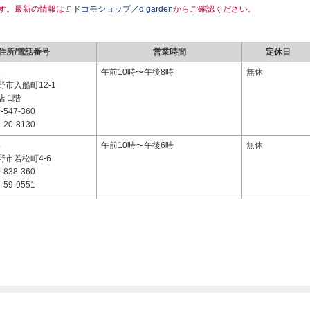
す。最新の情報は
ドコモショップ／d garden
からご確認ください。
住所/電話番号
営業時間
定休日
1
午前10時〜午後8時
無休
市入船町12-1
 1階
-547-360
-20-8130
4
午前10時〜午後6時
無休
市若松町4-6
-838-360
-59-9551