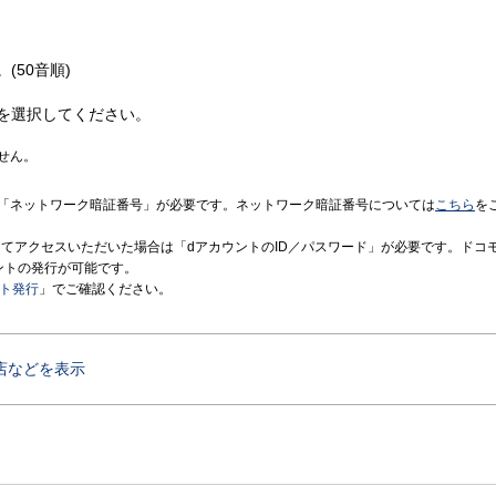
(50音順)
を選択してください。
せん。
「ネットワーク暗証番号」が必要です。ネットワーク暗証番号については
こちら
を
境にてアクセスいただいた場合は「dアカウントのID／パスワード」が必要です。ドコ
ントの発行が可能です。
ント発行
」でご確認ください。
店などを表示