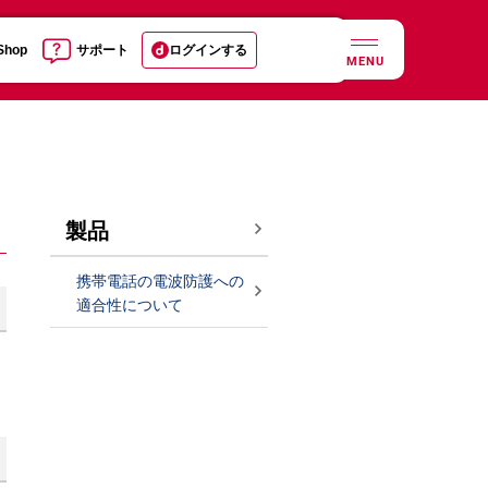
 Shop
サポート
ログインする
MENU
製品
携帯電話の電波防護への
適合性について