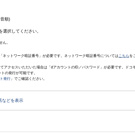
音順)
を選択してください。
せん。
「ネットワーク暗証番号」が必要です。ネットワーク暗証番号については
こちら
を
境にてアクセスいただいた場合は「dアカウントのID／パスワード」が必要です。ドコ
ントの発行が可能です。
ント発行
」でご確認ください。
店などを表示