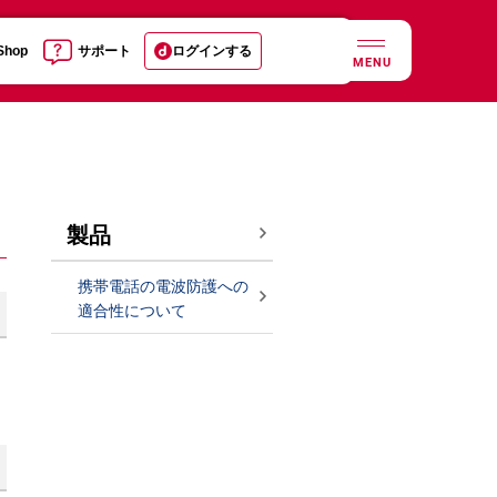
 Shop
サポート
ログインする
MENU
製品
携帯電話の電波防護への
適合性について