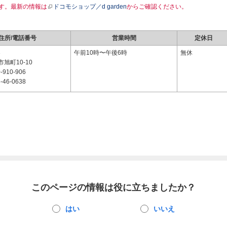
す。最新の情報は
ドコモショップ／d garden
からご確認ください。
住所/電話番号
営業時間
定休日
3
午前10時〜午後6時
無休
旭町10-10
-910-906
-46-0638
このページの情報は役に立ちましたか？
はい
いいえ