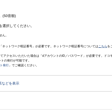
(50音順)
を選択してください。
せん。
「ネットワーク暗証番号」が必要です。ネットワーク暗証番号については
こちら
を
境にてアクセスいただいた場合は「dアカウントのID／パスワード」が必要です。ドコ
ントの発行が可能です。
ント発行
」でご確認ください。
店などを表示