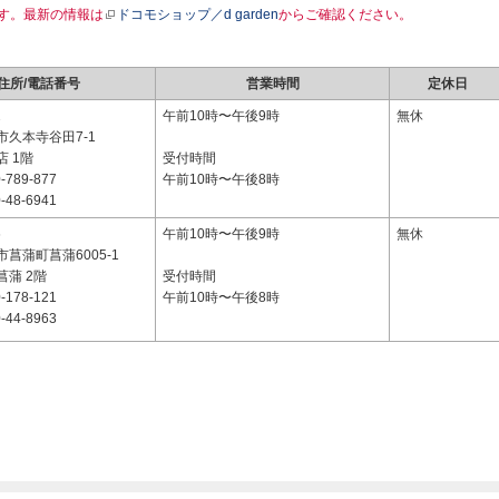
す。最新の情報は
ドコモショップ／d garden
からご確認ください。
住所/電話番号
営業時間
定休日
2
午前10時〜午後9時
無休
市久本寺谷田7-1
 1階
受付時間
-789-877
午前10時〜午後8時
-48-6941
6
午前10時〜午後9時
無休
菖蒲町菖蒲6005-1
蒲 2階
受付時間
-178-121
午前10時〜午後8時
-44-8963