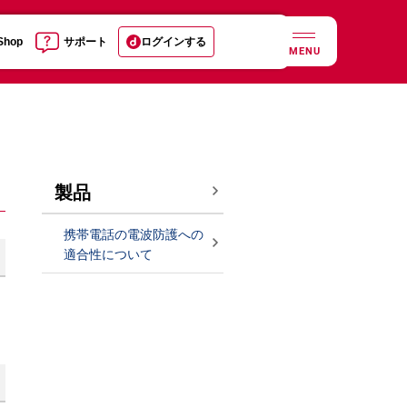
 Shop
サポート
ログインする
MENU
製品
携帯電話の電波防護への
適合性について