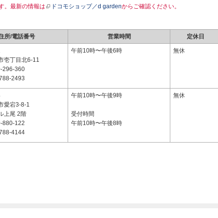
す。最新の情報は
ドコモショップ／d garden
からご確認ください。
住所/電話番号
営業時間
定休日
1
午前10時〜午後6時
無休
壱丁目北6-11
-296-360
788-2493
4
午前10時〜午後9時
無休
愛宕3-8-1
ル上尾 2階
受付時間
-880-122
午前10時〜午後8時
788-4144