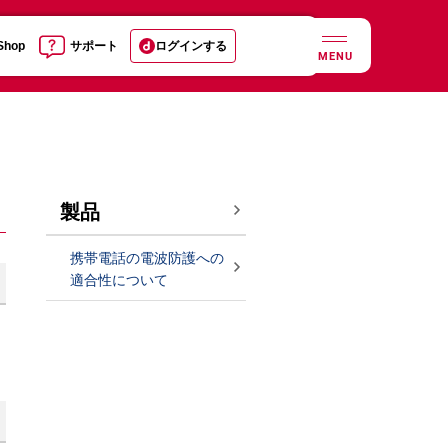
 Shop
サポート
ログインする
MENU
製品
携帯電話の電波防護への
適合性について