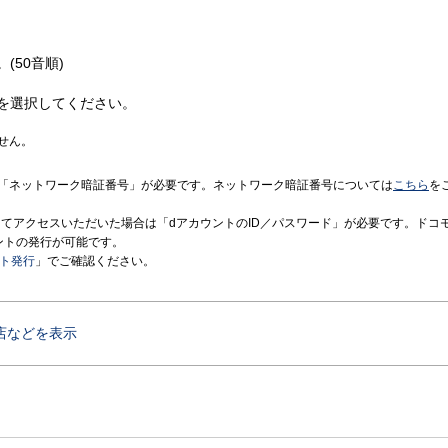
(50音順)
を選択してください。
せん。
「ネットワーク暗証番号」が必要です。ネットワーク暗証番号については
こちら
を
境にてアクセスいただいた場合は「dアカウントのID／パスワード」が必要です。ドコ
ントの発行が可能です。
ント発行
」でご確認ください。
店などを表示