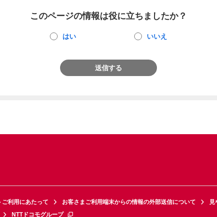
このページの情報は役に立ちましたか？
はい
いいえ
送信する
トご利用にあたって
お客さまご利用端末からの情報の外部送信について
見
NTTドコモグループ