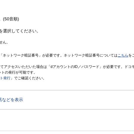
(50音順)
を選択してください。
せん。
「ネットワーク暗証番号」が必要です。ネットワーク暗証番号については
こちら
を
境にてアクセスいただいた場合は「dアカウントのID／パスワード」が必要です。ドコ
ントの発行が可能です。
ント発行
」でご確認ください。
店などを表示