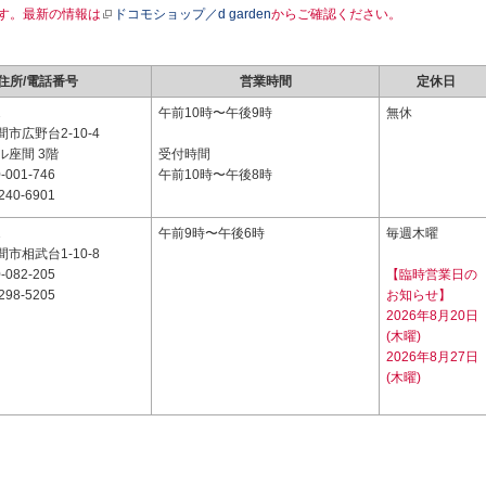
す。最新の情報は
ドコモショップ／d garden
からご確認ください。
住所/電話番号
営業時間
定休日
2
午前10時〜午後9時
無休
市広野台2-10-4
ル座間 3階
受付時間
-001-746
午前10時〜午後8時
240-6901
1
午前9時〜午後6時
毎週木曜
市相武台1-10-8
-082-205
【臨時営業日の
298-5205
お知らせ】
2026年8月20日
(木曜)
2026年8月27日
(木曜)