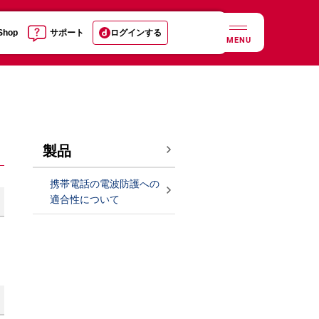
 Shop
サポート
ログインする
MENU
製品
携帯電話の電波防護への
適合性について