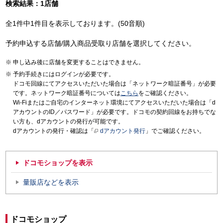
検索結果：1店舗
全1件中1件目を表示しております。(50音順)
予約申込する店舗/購入商品受取り店舗を選択してください。
申し込み後に店舗を変更することはできません。
予約手続きにはログインが必要です。
ドコモ回線にてアクセスいただいた場合は「ネットワーク暗証番号」が必要
です。ネットワーク暗証番号については
こちら
をご確認ください。
Wi-Fiまたはご自宅のインターネット環境にてアクセスいただいた場合は「d
アカウントのID／パスワード」が必要です。ドコモの契約回線をお持ちでな
い方も、dアカウントの発行が可能です。
dアカウントの発行・確認は「
dアカウント発行
」でご確認ください。
ドコモショップを表示
量販店などを表示
ドコモショップ